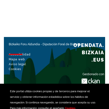
OPENDATA.
Bizkaiko Foru Aldundia
-
Diputación Foral de Bizkaia
BIZKAIA
Accesibilidad
.EUS
Mapa web
Aviso legal
Cookies
Gestionado con
Este portal utiliza
cookies
propias y de terceros para mejorar el
servicio y obtener información estadística sobre los hábitos de
navegación. Si continúa navegando, se considera que acepta su uso.
Para más información, consulte el apartado
Cookies
.