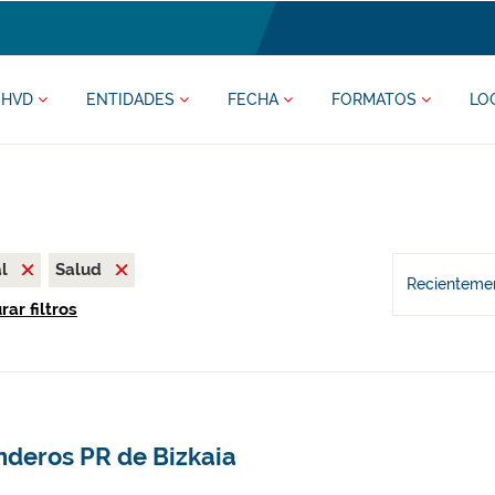
HVD
ENTIDADES
FECHA
FORMATOS
LO
al
Salud
Recientemen
ar filtros
nderos PR de Bizkaia