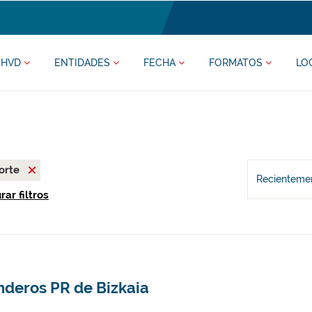
HVD
ENTIDADES
FECHA
FORMATOS
LO
orte
Recientemen
ar filtros
nderos PR de Bizkaia