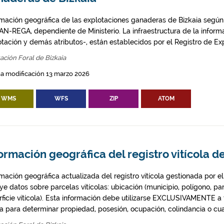
rmación geográfica de las explotaciones ganaderas de Bizkaia según
AN-REGA, dependiente de Ministerio. La infraestructura de la inform
otación y demás atributos-, están establecidos por el Registro de Ex
ación Foral de Bizkaia
a modificación 13 marzo 2026
WMS
WFS
ZIP
ATOM
ormación geográfica del registro vitícola d
mación geográfica actualizada del registro vitícola gestionada por el
ye datos sobre parcelas vitícolas: ubicación (municipio, polígono, pa
rficie vitícola). Esta información debe utilizarse EXCLUSIVAMENTE a t
a para determinar propiedad, posesión, ocupación, colindancia o cual