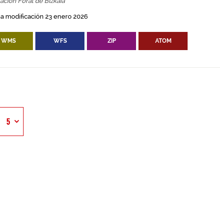
ación Foral de Bizkaia
a modificación 23 enero 2026
WMS
WFS
ZIP
ATOM