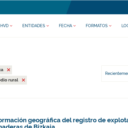
HVD
ENTIDADES
FECHA
FORMATOS
LO
ca
Recientemen
dio rural
ormación geográfica del registro de explo
naderas de Bizkaia