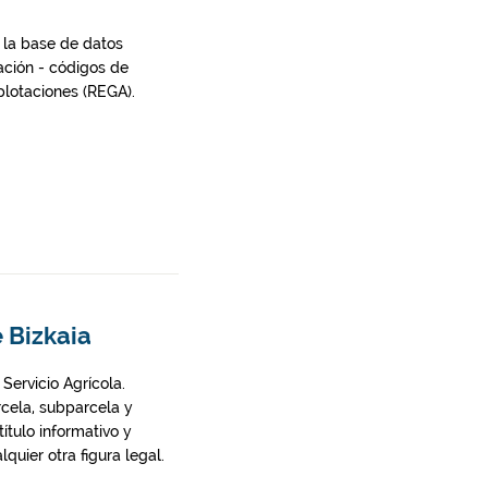
 la base de datos
ación - códigos de
plotaciones (REGA).
e Bizkaia
 Servicio Agrícola.
rcela, subparcela y
ítulo informativo y
quier otra figura legal.