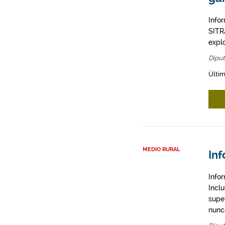
Info
SITR
expl
Diput
Últim
MEDIO RURAL
Inf
Infor
Inclu
supe
nunc