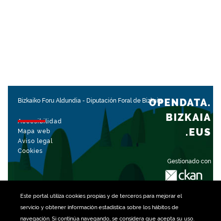
OPENDATA.
Bizkaiko Foru Aldundia
-
Diputación Foral de Bizkaia
BIZKAIA
Accesibilidad
.EUS
Mapa web
Aviso legal
Cookies
Gestionado con
Este portal utiliza
cookies
propias y de terceros para mejorar el
servicio y obtener información estadística sobre los hábitos de
navegación. Si continúa navegando, se considera que acepta su uso.