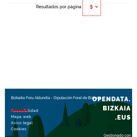
Resultados por página
OPENDATA.
Bizkaiko Foru Aldundia
-
Diputación Foral de Bizkaia
BIZKAIA
Accesibilidad
.EUS
Mapa web
Aviso legal
Cookies
Gestionado con