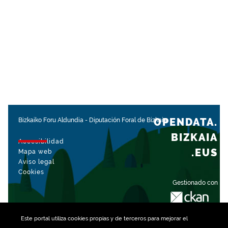
OPENDATA.
Bizkaiko Foru Aldundia
-
Diputación Foral de Bizkaia
BIZKAIA
Accesibilidad
.EUS
Mapa web
Aviso legal
Cookies
Gestionado con
Este portal utiliza
cookies
propias y de terceros para mejorar el