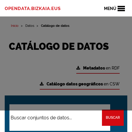
OPENDATA.BIZKAIA.EUS
MENÚ
Inicio
Datos
Catálogo de datos
CATÁLOGO DE DATOS
Metadatos
en RDF
Catálogo datos geográficos
en CSW
BUSCAR