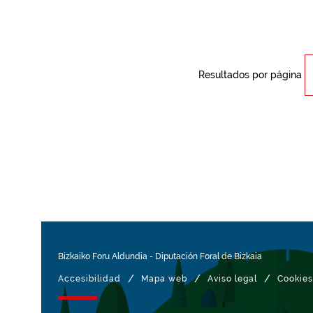
Resultados por página
Bizkaiko Foru Aldundia
-
Diputación Foral de Bizkaia
/
/
/
Accesibilidad
Mapa web
Aviso legal
Cookies