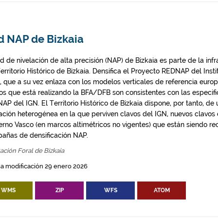
d NAP de Bizkaia
d de nivelación de alta precisión (NAP) de Bizkaia es parte de la in
erritorio Histórico de Bizkaia. Densifica el Proyecto REDNAP del Inst
), que a su vez enlaza con los modelos verticales de referencia eur
os que está realizando la BFA/DFB son consistentes con las especif
AP del IGN. El Territorio Histórico de Bizkaia dispone, por tanto, de
lación heterogénea en la que perviven clavos del IGN, nuevos clavos
erno Vasco (en marcos altimétricos no vigentes) que están siendo re
añas de densificación NAP.
ación Foral de Bizkaia
a modificación 29 enero 2026
WMS
ZIP
WFS
ATOM