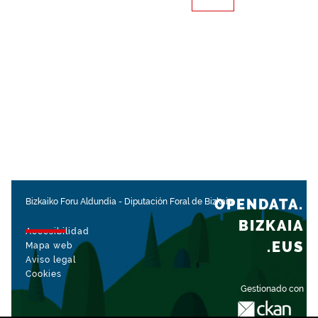
OPENDATA.
Bizkaiko Foru Aldundia
-
Diputación Foral de Bizkaia
BIZKAIA
Accesibilidad
.EUS
Mapa web
Aviso legal
Cookies
Gestionado con