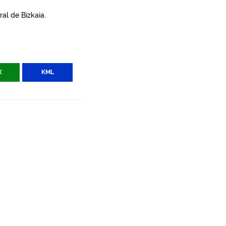
al de Bizkaia.
X
KML