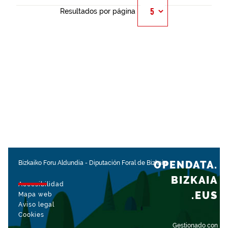
Resultados por página
OPENDATA.
Bizkaiko Foru Aldundia
-
Diputación Foral de Bizkaia
BIZKAIA
Accesibilidad
.EUS
Mapa web
Aviso legal
Cookies
Gestionado con