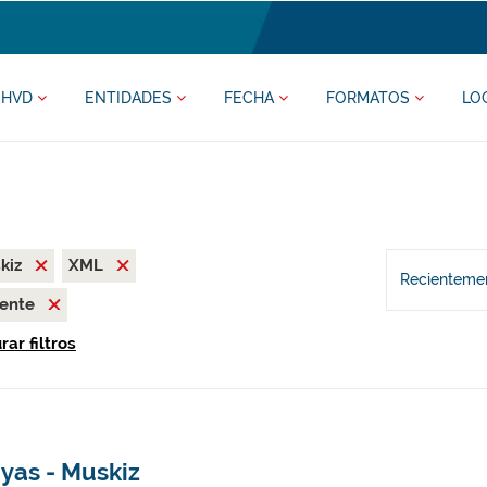
HVD
ENTIDADES
FECHA
FORMATOS
LO
kiz
XML
Recientemen
iente
ar filtros
yas - Muskiz