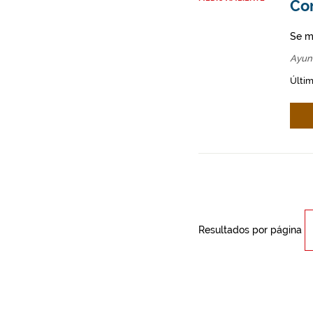
Co
Se m
Ayun
Últim
Resultados por página