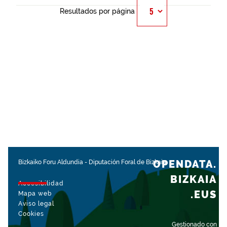
Resultados por página
OPENDATA.
Bizkaiko Foru Aldundia
-
Diputación Foral de Bizkaia
BIZKAIA
Accesibilidad
.EUS
Mapa web
Aviso legal
Cookies
Gestionado con