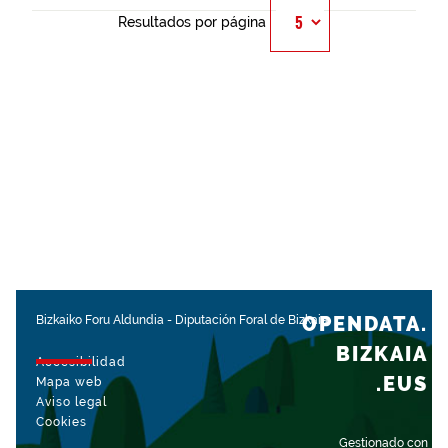
Resultados por página
OPENDATA.
Bizkaiko Foru Aldundia
-
Diputación Foral de Bizkaia
BIZKAIA
Accesibilidad
.EUS
Mapa web
Aviso legal
Cookies
Gestionado con