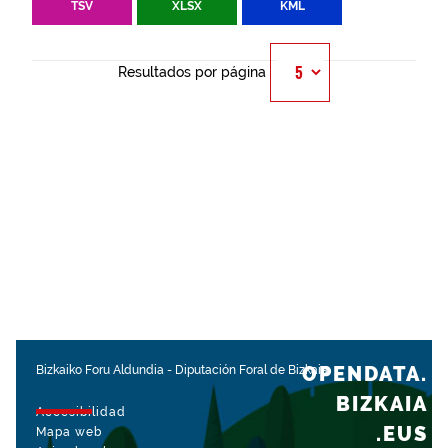
TSV
XLSX
KML
Resultados por página
OPENDATA.
Bizkaiko Foru Aldundia
-
Diputación Foral de Bizkaia
BIZKAIA
Accesibilidad
.EUS
Mapa web