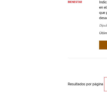
Indi
BIENESTAR
en e
que 
desa
Diput
Últi
Resultados por página