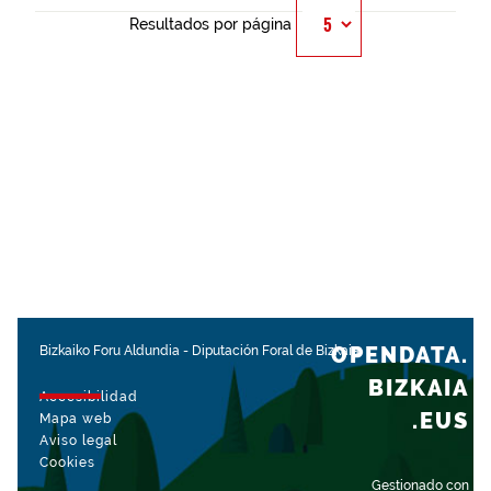
Resultados por página
OPENDATA.
Bizkaiko Foru Aldundia
-
Diputación Foral de Bizkaia
BIZKAIA
Accesibilidad
.EUS
Mapa web
Aviso legal
Cookies
Gestionado con