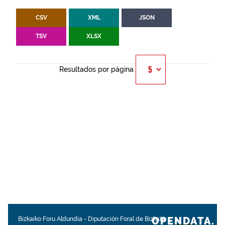
CSV
XML
JSON
TSV
XLSX
Resultados por página
OPENDATA.
Bizkaiko Foru Aldundia
-
Diputación Foral de Bizkaia