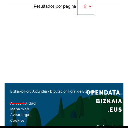
Resultados por página
OPENDATA.
Bizkaiko Foru Aldundia
-
Diputación Foral de Bizkaia
BIZKAIA
Accesibilidad
.EUS
Mapa web
Aviso legal
Cookies
Gestionado con