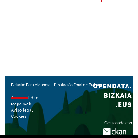
OPENDATA.
Bizkaiko Foru Aldundia
-
Diputación Foral de Bizkaia
BIZKAIA
Accesibilidad
.EUS
Mapa web
Aviso legal
Cookies
Gestionado con