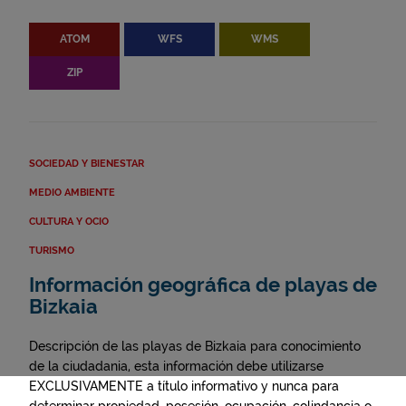
ATOM
WFS
WMS
ZIP
SOCIEDAD Y BIENESTAR
MEDIO AMBIENTE
CULTURA Y OCIO
TURISMO
Información geográfica de playas de
Bizkaia
Descripción de las playas de Bizkaia para conocimiento
de la ciudadania, esta información debe utilizarse
EXCLUSIVAMENTE a título informativo y nunca para