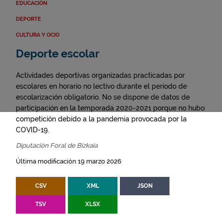
EDUCACIÓN
DEPORTE
CULTURA Y OCIO
Deporte escolar
Actividades deportivas organizadas practicadas por
escolares en horario no lectivo durante el periodo de
escolarización obligatorio. No se dispone de datos de
participación en la temporada 2020-2021 porque no hubo
competición debido a la pandemia provocada por la
COVID-19.
Diputación Foral de Bizkaia
Última modificación 19 marzo 2026
CSV
XML
JSON
TSV
XLSX