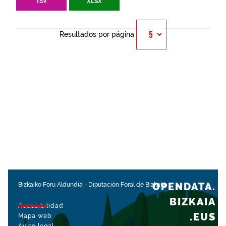
TSV
XLSX
Resultados por página
OPENDATA.
Bizkaiko Foru Aldundia
-
Diputación Foral de Bizkaia
BIZKAIA
Accesibilidad
.EUS
Mapa web