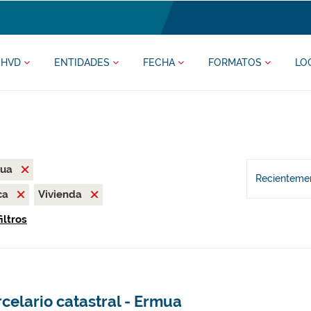
HVD
ENTIDADES
FECHA
FORMATOS
LO
mua
Recientemen
ca
Vivienda
iltros
celario catastral - Ermua