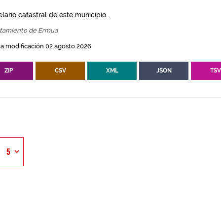
lario catastral de este municipio.
tamiento de Ermua
a modificación 02 agosto 2026
ZIP
CSV
XML
JSON
TS