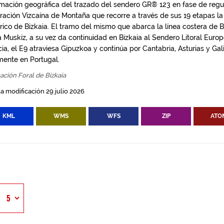
rmación geográfica del trazado del sendero GR® 123 en fase de regul
ación Vizcaína de Montaña que recorre a través de sus 19 etapas la p
órico de Bizkaia. El tramo del mismo que abarca la línea costera de 
a Muskiz, a su vez da continuidad en Bizkaia al Sendero Litoral Eur
ia, el E9 atraviesa Gipuzkoa y continúa por Cantabria, Asturias y Gal
lmente en Portugal.
ación Foral de Bizkaia
a modificación 29 julio 2026
KML
WMS
WFS
ZIP
ATO