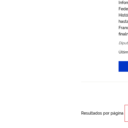
Info
Feder
Hist
hast
Franc
fina
Diput
Últim
Resultados por página