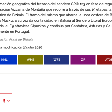
rmación geográfica del trazado del sendero GR® 123 en fase de regul
ación Vizcaína de Montaña que recorre a través de sus 19 etapas la p
órico de Bizkaia. El tramo del mismo que abarca la línea costera de 
a Muskiz, a su vez da continuidad en Bizkaia al Sendero Litoral Eur
ia, el E9 atraviesa Gipuzkoa y continúa por Cantabria, Asturias y Gal
lmente en Portugal.
ación Foral de Bizkaia
a modificación 29 julio 2026
KML
WMS
WFS
ZIP
ATO