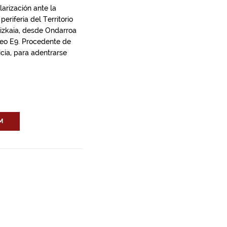
arización ante la
eriferia del Territorio
Bizkaia, desde Ondarroa
opeo E9. Procedente de
icia, para adentrarse
M