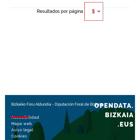
Resultados por página
OPENDATA.
Bizkaiko Foru Aldundia
-
Diputación Foral de Bizkaia
BIZKAIA
Accesibilidad
.EUS
Mapa web
Aviso legal
Cookies