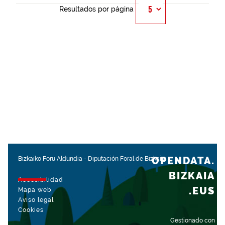
Resultados por página
OPENDATA.
Bizkaiko Foru Aldundia
-
Diputación Foral de Bizkaia
BIZKAIA
Accesibilidad
.EUS
Mapa web
Aviso legal
Cookies
Gestionado con