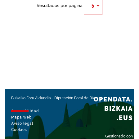
Resultados por página
OPENDATA.
Bizkaiko Foru Aldundia
-
Diputación Foral de Bizkaia
BIZKAIA
Accesibilidad
.EUS
Mapa web
Aviso legal
Cookies
Gestionado con