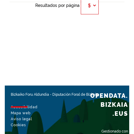
Resultados por página
OPENDATA.
Bizkaiko Foru Aldundia
-
Diputación Foral de Bizkaia
BIZKAIA
Accesibilidad
.EUS
Mapa web
Aviso legal
Cookies
Gestionado con