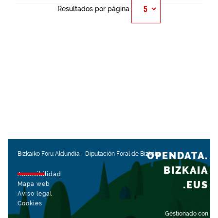
Resultados por página
OPENDATA.
Bizkaiko Foru Aldundia
-
Diputación Foral de Bizkaia
BIZKAIA
Accesibilidad
.EUS
Mapa web
Aviso legal
Cookies
Gestionado con