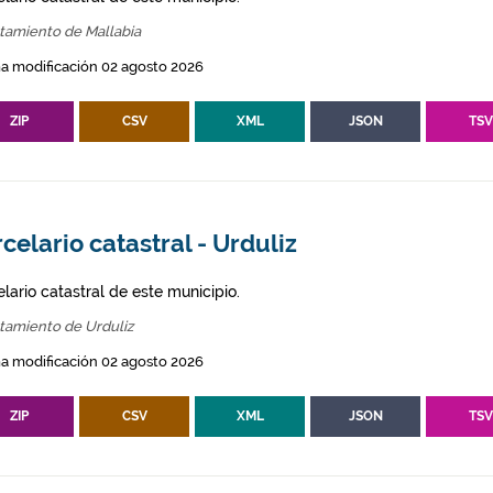
tamiento de Mallabia
a modificación 02 agosto 2026
ZIP
CSV
XML
JSON
TS
celario catastral - Urduliz
lario catastral de este municipio.
tamiento de Urduliz
a modificación 02 agosto 2026
ZIP
CSV
XML
JSON
TS