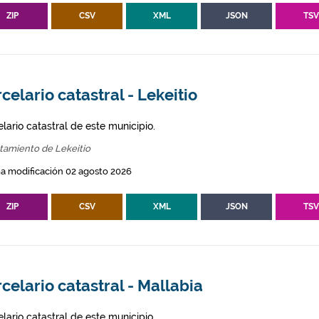
ZIP
CSV
XML
JSON
TS
celario catastral - Lekeitio
lario catastral de este municipio.
tamiento de Lekeitio
a modificación 02 agosto 2026
ZIP
CSV
XML
JSON
TS
celario catastral - Mallabia
lario catastral de este municipio.