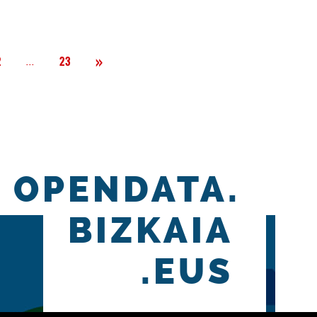
Siguiente
»
Página
...
2
23
OPENDATA.
BIZKAIA
.EUS