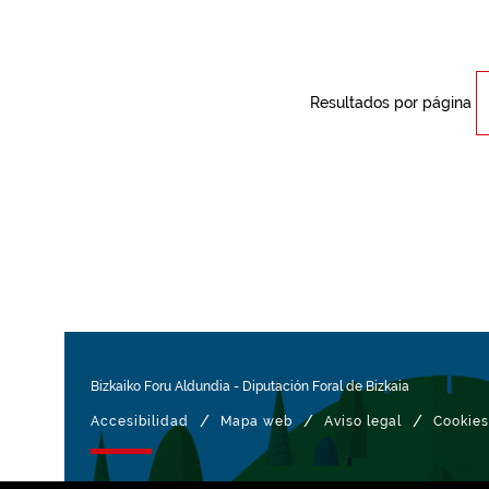
Resultados por página
Bizkaiko Foru Aldundia
-
Diputación Foral de Bizkaia
/
/
/
Accesibilidad
Mapa web
Aviso legal
Cookies
Gestionado con