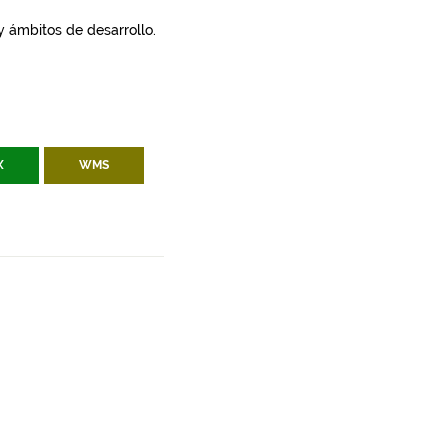
 y ámbitos de desarrollo.
X
WMS