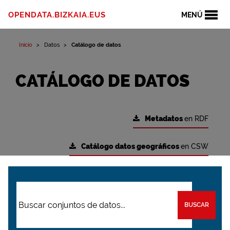
OPENDATA.BIZKAIA.EUS
MENÚ
Inicio
Datos
Catálogo de datos
CATÁLOGO DE DATOS
Metadatos
en RDF
Catálogo datos geográficos
en CSW
BUSCAR