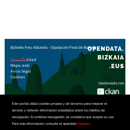
OPENDATA.
Bizkaiko Foru Aldundia
-
Diputación Foral de Bizkaia
BIZKAIA
Accesibilidad
.EUS
Mapa web
Aviso legal
Cookies
Gestionado con
Este portal utiliza
cookies
propias y de terceros para mejorar el
servicio y obtener información estadística sobre los hábitos de
navegación. Si continúa navegando, se considera que acepta su uso.
Para más información, consulte el apartado
Cookies
.