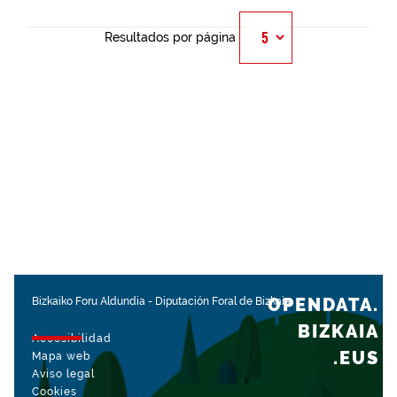
Resultados por página
OPENDATA.
Bizkaiko Foru Aldundia
-
Diputación Foral de Bizkaia
BIZKAIA
Accesibilidad
.EUS
Mapa web
Aviso legal
Cookies