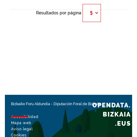
Resultados por página
OPENDATA.
Bizkaiko Foru Aldundia
-
Diputación Foral de Bizkaia
BIZKAIA
Accesibilidad
.EUS
Mapa web
Aviso legal
Cookies