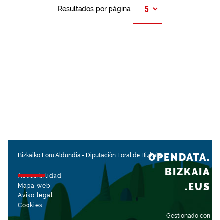
Resultados por página
OPENDATA.
Bizkaiko Foru Aldundia
-
Diputación Foral de Bizkaia
BIZKAIA
Accesibilidad
.EUS
Mapa web
Aviso legal
Cookies
Gestionado con