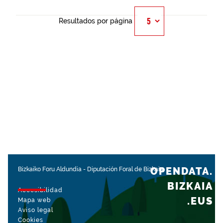
Resultados por página
OPENDATA.
Bizkaiko Foru Aldundia
-
Diputación Foral de Bizkaia
BIZKAIA
Accesibilidad
.EUS
Mapa web
Aviso legal
Cookies