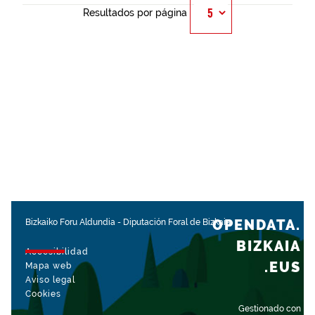
Resultados por página
OPENDATA.
Bizkaiko Foru Aldundia
-
Diputación Foral de Bizkaia
BIZKAIA
Accesibilidad
.EUS
Mapa web
Aviso legal
Cookies
Gestionado con