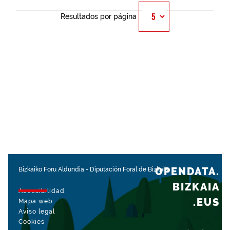
Resultados por página
OPENDATA.
Bizkaiko Foru Aldundia
-
Diputación Foral de Bizkaia
BIZKAIA
Accesibilidad
.EUS
Mapa web
Aviso legal
Cookies