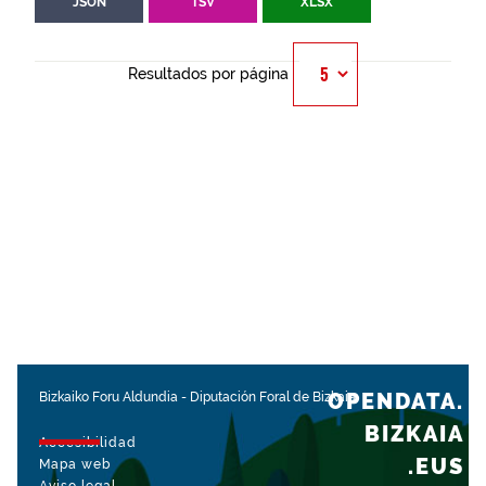
JSON
TSV
XLSX
Resultados por página
OPENDATA.
Bizkaiko Foru Aldundia
-
Diputación Foral de Bizkaia
BIZKAIA
Accesibilidad
.EUS
Mapa web