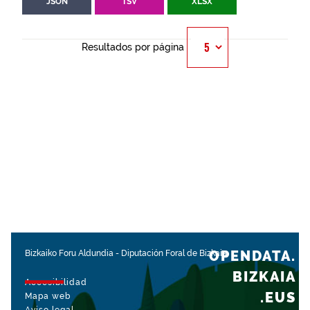
JSON
TSV
XLSX
Resultados por página
OPENDATA.
Bizkaiko Foru Aldundia
-
Diputación Foral de Bizkaia
BIZKAIA
Accesibilidad
.EUS
Mapa web