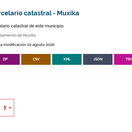
celario catastral - Muxika
lario catastral de este municipio.
tamiento de Muxika
a modificación 02 agosto 2026
ZIP
CSV
XML
JSON
TS