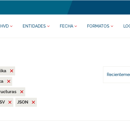
HVD
ENTIDADES
FECHA
FORMATOS
LO
xika
Recientemen
ca
ructuras
SV
JSON