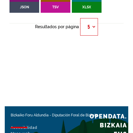
JSON
TSV
XLSX
Resultados por página
OPENDATA.
Bizkaiko Foru Aldundia
-
Diputación Foral de Bizkaia
BIZKAIA
Accesibilidad