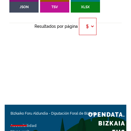
JSON
TSV
XLSX
Resultados por página
OPENDATA.
Bizkaiko Foru Aldundia
-
Diputación Foral de Bizkaia
BIZKAIA
Accesibilidad