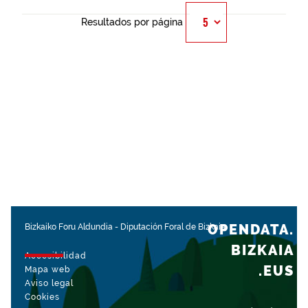
Resultados por página
OPENDATA.
Bizkaiko Foru Aldundia
-
Diputación Foral de Bizkaia
BIZKAIA
Accesibilidad
.EUS
Mapa web
Aviso legal
Cookies