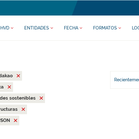
HVD
ENTIDADES
FECHA
FORMATOS
LO
ldakao
Recientemen
ca
des sostenibles
ructuras
JSON