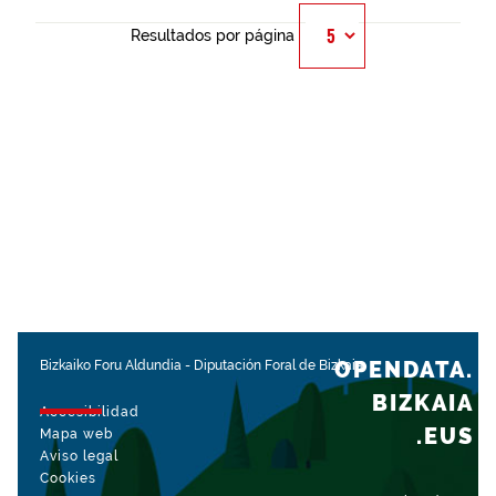
Resultados por página
OPENDATA.
Bizkaiko Foru Aldundia
-
Diputación Foral de Bizkaia
BIZKAIA
Accesibilidad
.EUS
Mapa web
Aviso legal
Cookies