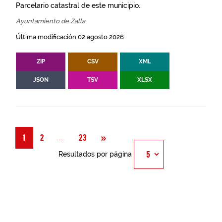
Parcelario catastral de este municipio.
Ayuntamiento de Zalla
Última modificación 02 agosto 2026
ZIP
CSV
XML
JSON
TSV
XLSX
Siguiente
»
Página
...
1
2
23
Resultados por página