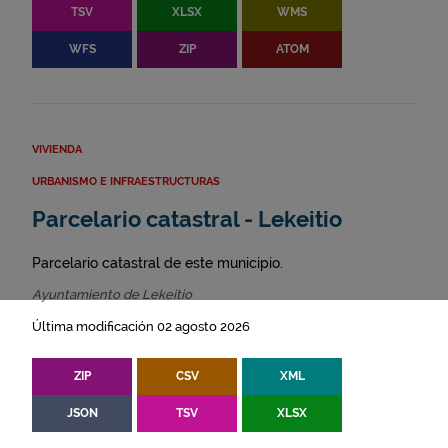
TSV
XLSX
WMS
WFS
ZIP
ATOM
VIVIENDA
URBANISMO E INFRAESTRUCTURAS
Parcelario catastral - Lekeitio
Parcelario catastral de este municipio.
Ayuntamiento de Lekeitio
Última modificación 02 agosto 2026
ZIP
CSV
XML
JSON
TSV
XLSX