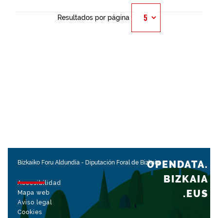
Resultados por página
OPENDATA.
Bizkaiko Foru Aldundia
-
Diputación Foral de Bizkaia
BIZKAIA
Accesibilidad
.EUS
Mapa web
Aviso legal
Cookies