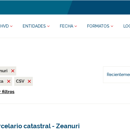
HVD
ENTIDADES
FECHA
FORMATOS
LO
nuri
Recientemen
ca
CSV
 filtros
celario catastral - Zeanuri